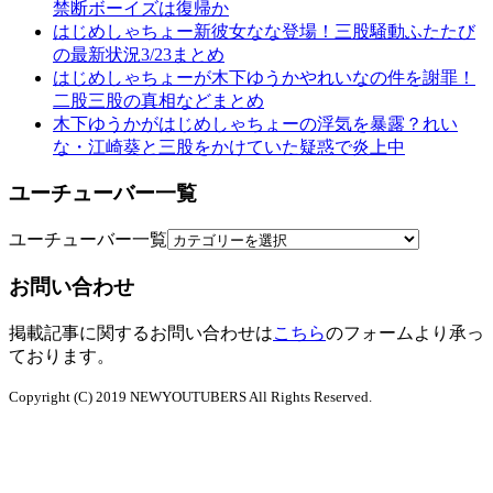
禁断ボーイズは復帰か
はじめしゃちょー新彼女なな登場！三股騒動ふたたび
の最新状況3/23まとめ
はじめしゃちょーが木下ゆうかやれいなの件を謝罪！
二股三股の真相などまとめ
木下ゆうかがはじめしゃちょーの浮気を暴露？れい
な・江崎葵と三股をかけていた疑惑で炎上中
ユーチューバー一覧
ユーチューバー一覧
お問い合わせ
掲載記事に関するお問い合わせは
こちら
のフォームより承っ
ております。
Copyright (C) 2019 NEWYOUTUBERS
All Rights Reserved.