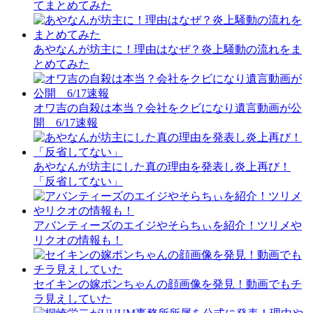
てまとめてみた
あやなんが坊主に！理由はなぜ？炎上騒動の流れをま
とめてみた
オワ吉の自殺は本当？会社をクビになり遺言動画が公
開 6/17速報
あやなんが坊主にした真の理由を発表し炎上再び！
「反省してない」
アバンティーズのエイジやそらちぃを紹介！ツリメや
リクオの情報も！
セイキンの嫁ポンちゃんの顔画像を発見！動画でもチ
ラ見えしていた