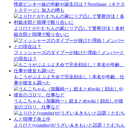
怪盗ピンキー妹の年齢や誕生日は？NextStage（ネクス
トステージ）加入の噂も
よりひとがたむちんの家にリア凸して警察沙汰！多村
銀次郎と喧嘩で殴り合いに
フィッシャーズのダイブーが抜けた理由！メンバーと
の現在は？
もこうがぷよぷよ大会で完全顔出し！本名や年齢、仕
事や彼女も調べた
うんこちゃん（加藤純一）総まとめwiki！顔出しや彼
女のゴロリ、仕事など
よりひと(youtuber)がうざい＆きもいと話題！たむちん