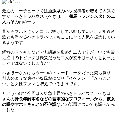
最近のユーチューブでは過激系のネタ投稿者が増えて人気で
すが、
へきトラハウス（へきほー・相馬トランジスタ）の二
人
もその内の一つ。
昔からマホトさんとコラボ等もして活動していた、元祖過激
派とも呼べるへきトラハウスもここにきて人気を拡大してい
るようです。
解散のドッキリなどでも話題を集めた二人ですが、中でも最
近注目のトピックは
長髪だった二人が髪をばっさりと切った
ことではないでしょうか？
へきほーさんはもう一つのトレードマークだった髭も剃り、
別人のような爽やかな風貌になり
「イケメン」「かっこい
い」
と女性ファンも増えているようです。
というわけで今回は人気急上昇のへきトラハウス・へきほー
さんの
身長年齢本名などの基本的なプロフィール
から、
彼女
の噂やマホトさんとの不仲説
などの話題についても調べてみ
ました。