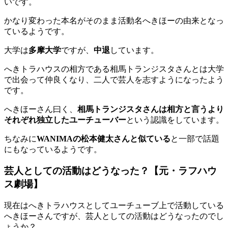
いです。
かなり変わった本名がそのまま活動名へきほーの由来となっ
ているようです。
大学は
多摩大学
ですが、
中退
しています。
へきトラハウスの相方である相馬トランジスタさんとは大学
で出会って仲良くなり、二人で芸人を志すようになったよう
です。
へきほーさん曰く、
相馬トランジスタさんは相方と言うより
それぞれ独立したユーチューバー
という認識をしています。
ちなみに
WANIMAの松本健太さんと似ている
と一部で話題
にもなっているようです。
芸人としての活動はどうなった？【元・ラフハウ
ス劇場】
現在はへきトラハウスとしてユーチューブ上で活動している
へきほーさんですが、芸人としての活動はどうなったのでし
ょうか？