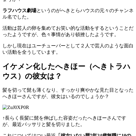
ラフハウス劇場
というのがへきとらハウスの元々のチャンネ
ル名でした。
活動は芸人の卵を集めてお笑い的な活動をするということだ
ったようですが、色々事情があり頓挫したようです。
しかし現在はユーチューバーとして２人で芸人のような面白
い活動を全うしています。
イケメン化したへきほー（へきトラハ
ウス）の彼女は？
髪を切って髭も薄くなり、すっかり爽やかな見た目となった
へきほーさんですが、彼女はいるのでしょうか？
↑長らく長髪に髭を伸ばした容姿だったへきほーさんです
が、最近バッサリと髪を切りました。
これについてはつい最近
「彼女いない歴7年24歳無職に10の