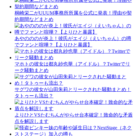
桐崎栄二がUUUM事務所所属を公式に発表！理由や契
約期間などまとめ
あやのののが炎上！彼氏がエイジ（えいちゃん）の噂
でファンと喧嘩？【よりひと暴露】
マホトの彼女は都丸紗也華（アイドル）？Twitterでリ
ーク騒動まとめ
サグワの彼女が山田朱莉とリークされた騒動まとめ！
タトゥーも流出？
よりひとVSたむちんがやらせ台本確定！致命的な矛盾
点を解説します