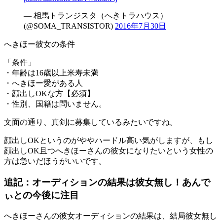
— 相馬トランジスタ（へきトラハウス）
(@SOMA_TRANSISTOR)
2016年7月30日
へきほー彼女の条件
「条件」
・年齢は16歳以上米寿未満
・へきほー愛がある人
・顔出しOKな方【必須】
・性別、国籍は問いません。
文面の通り、真剣に募集しているみたいですね。
顔出しOK
というのがややハードル高い気がしますが、もし
顔出しOK且つへきほーさんの彼女になりたいという女性の
方は急いだほうがいいです。
追記：オーディションの結果は彼女無し！あんで
ぃとの今後に注目
へきほーさんの彼女オーディションの結果は、
結局彼女無し