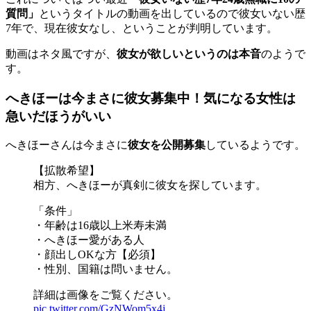
質問」
というタイトルの動画を出しているので
彼女いない歴
7年で、現在彼女なし、
ということが判明しています。
動画はネタ風ですが、
彼女が欲しいというのは本音
のようで
す。
へきほーは今まさに彼女募集中！気になる女性は
急いだほうがいい
へきほーさんは今まさに
彼女を公開募集
しているようです。
【拡散希望】
相方、へきほーが真剣に彼女を探しています。
「条件」
・年齢は16歳以上米寿未満
・へきほー愛がある人
・顔出しOKな方【必須】
・性別、国籍は問いません。
詳細は画像をご覧ください。
pic.twitter.com/GzNWom5x4j